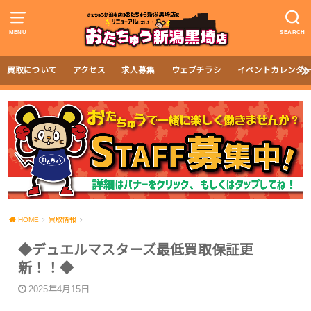
MENU
SEARCH
買取について
アクセス
求人募集
ウェブチラシ
イベントカレンダ
HOME
買取情報
◆デュエルマスターズ最低買取保証更
新！！◆
2025年4月15日