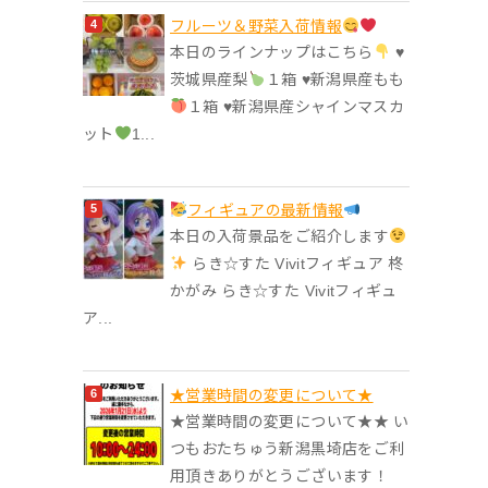
フルーツ＆野菜入荷情報
本日のラインナップはこちら
♥︎
茨城県産梨
１箱 ♥︎新潟県産もも
１箱 ♥︎新潟県産シャインマスカ
ット
1...
フィギュアの最新情報
本日の入荷景品をご紹介します
らき☆すた Vivitフィギュア 柊
かがみ らき☆すた Vivitフィギュ
ア...
★営業時間の変更について★
★営業時間の変更について★★ い
つもおたちゅう新潟黒埼店をご利
用頂きありがとうございます！