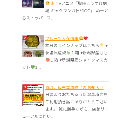
TVアニメ『増田こうすけ劇
場 ギャグマンガ日和GO』 ぬーど
るストッパーフ...
フルーツ入荷情報
本日のラインナップはこちら
♥︎
茨城県産梨
１箱 ♥︎新潟県産もも
１箱 ♥︎新潟県産シャインマスカ
ット
1...
買取、販売業務終了のお知らせ
日頃よりおたちゅう新潟黒埼店を
ご利用頂き誠にありがとうござい
ます。 誠に勝手ながら、店舗リニ
ューアルに伴い...