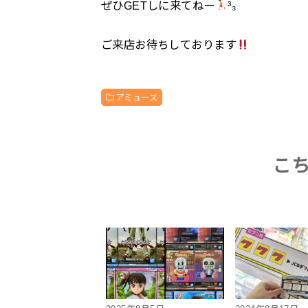
ぜひGETしに来てねー
³₃
ご来店お待ちしております
アミューズ
こ