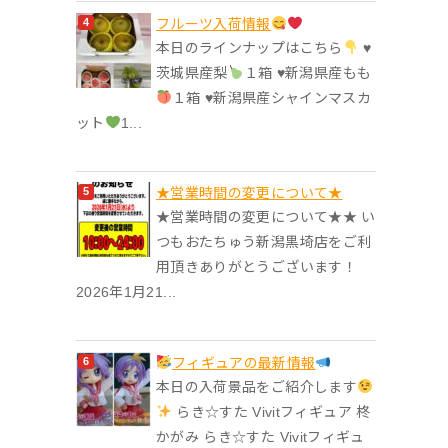
フルーツ入荷情報
本日のラインナップはこちら
♥︎
茨城県産梨
１箱 ♥︎新潟県産もも
１箱 ♥︎新潟県産シャインマスカ
ット
1...
★営業時間の変更について★
★営業時間の変更について★★ い
つもおたちゅう新潟黒埼店をご利
用頂きありがとうございます！
2026年1月21...
フィギュアの最新情報
本日の入荷景品をご紹介します
らき☆すた Vivitフィギュア 柊
かがみ らき☆すた Vivitフィギュ