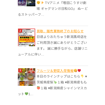
TVアニメ『増田こうすけ劇
場 ギャグマンガ日和GO』 ぬーど
るストッパーフ...
買取、販売業務終了のお知らせ
日頃よりおたちゅう新潟黒埼店を
ご利用頂き誠にありがとうござい
ます。 誠に勝手ながら、店舗リニ
ューアルに伴い...
フルーツ＆野菜入荷情報
本日のラインナップはこちら
♥︎
茨城県産梨
１箱 ♥︎新潟県産もも
１箱 ♥︎新潟県産シャインマスカ
ット
1...