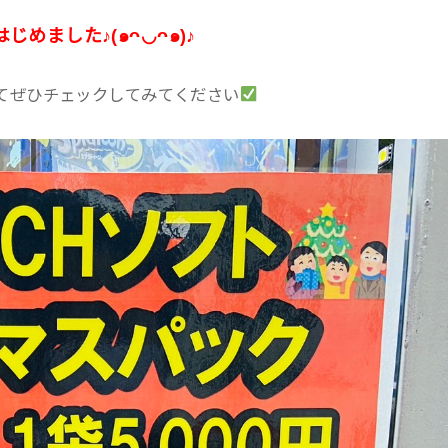
めました♪(๑ᴖ◡ᴖ๑)♪
てぜひチェックしてみてください