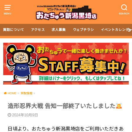
MENU
SEARCH
買取について
アクセス
求人募集
ウェブチラシ
イベントカレンダ
HOME
買取情報
造形忍界大戦 告知一部終了いたしました
2024年10月9日
日頃より、おたちゅう新潟黒埼店をご利用いただきあ