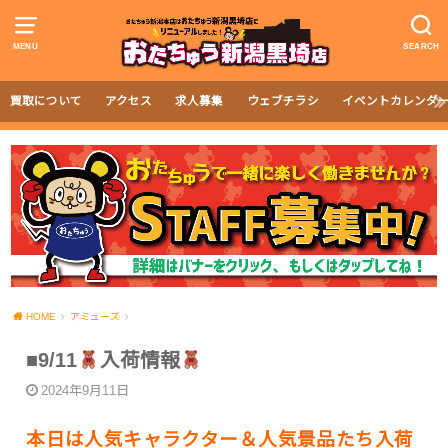
MENU
SEARCH
買取について
アクセス
求人募集
ウェブチラシ
イベントカレンダ
HOME
アミューズ
■‎9/11
入荷情報
2024年9月11日
本日は人気キャラクター＆人気景品たち入荷