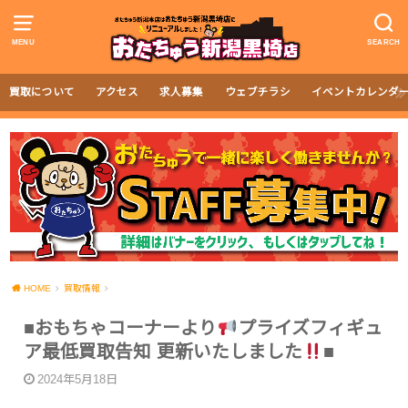
MENU
SEARCH
買取について
アクセス
求人募集
ウェブチラシ
イベントカレンダ
HOME
買取情報
■おもちゃコーナーより
プライズフィギュ
ア最低買取告知 更新いたしました
■
2024年5月18日