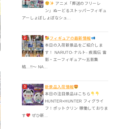
アニメ「葬送のフリーレ
ン」ぬーどるストッパーフィギュ
アーしょぼしょぼなシュ...
フィギュアの最新情報
本日の入荷新景品をご紹介しま
す！ NARUTO-ナルト- 疾風伝 雷
影・エーフィギュア～五影集
結…!!～ NA...
‎新景品入荷情報
本日の注目景品はこちら
HUNTER×HUNTER フィグライ
フ！ポットクリン 稼働しておりま
す
ぜひ新...