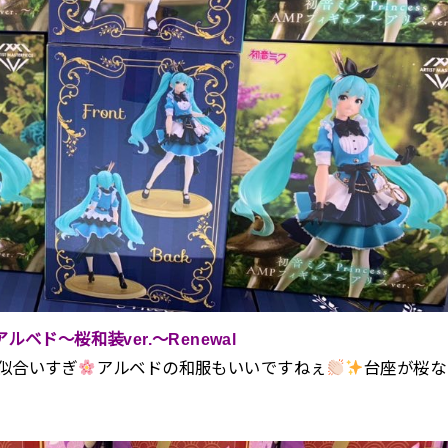
ルベド～桜和装ver.～Renewal
似合いすぎ
アルベドの和服もいいですねぇ
台座が桜な