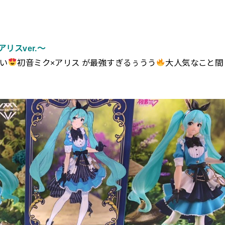
アリスver.～
い
初音ミク×アリス が最強すぎるぅうう
大人気なこと間