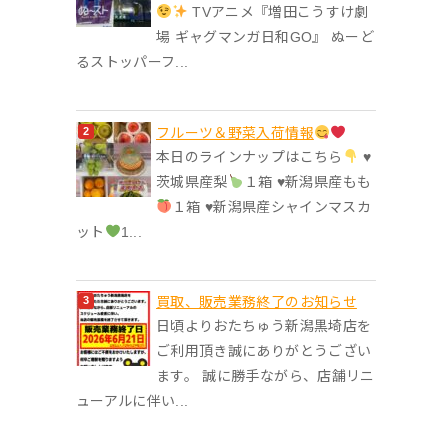
TVアニメ『増田こうすけ劇
場 ギャグマンガ日和GO』 ぬーど
るストッパーフ...
フルーツ＆野菜入荷情報
本日のラインナップはこちら
♥︎
茨城県産梨
１箱 ♥︎新潟県産もも
１箱 ♥︎新潟県産シャインマスカ
ット
1...
買取、販売業務終了のお知らせ
日頃よりおたちゅう新潟黒埼店を
ご利用頂き誠にありがとうござい
ます。 誠に勝手ながら、店舗リニ
ューアルに伴い...