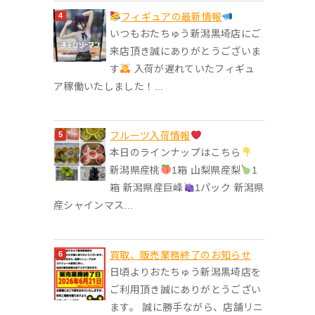
フィギュアの最新情報
いつもおたちゅう新潟黒埼店にご
来店頂き誠にありがとうございま
す
入荷が遅れていたフィギュ
ア稼働いたしました！...
フルーツ入荷情報
本日のラインナップはこちら
新潟県産桃
1箱 山梨県産梨
1
箱 新潟県産巨峰
1パック 新潟県
産シャインマス...
買取、販売業務終了のお知らせ
日頃よりおたちゅう新潟黒埼店を
ご利用頂き誠にありがとうござい
ます。 誠に勝手ながら、店舗リニ