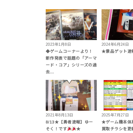
2023年1月8日
2024年6月24日
◆ゲームコーナーより！
★景品ゲット速
新作発表で話題の「アーマ
ード・コア」シリーズの過
去…
2021年8月13日
2025年7月27日
8/13★【勇者速報】ゆー
★ゲーム機本体
そく！です
★
買取チラシを更