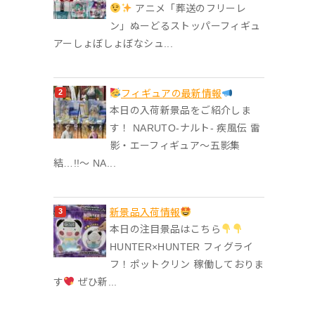
アニメ「葬送のフリーレ
ン」ぬーどるストッパーフィギュ
アーしょぼしょぼなシュ...
フィギュアの最新情報
本日の入荷新景品をご紹介しま
す！ NARUTO-ナルト- 疾風伝 雷
影・エーフィギュア～五影集
結…!!～ NA...
‎新景品入荷情報
本日の注目景品はこちら
HUNTER×HUNTER フィグライ
フ！ポットクリン 稼働しておりま
す
ぜひ新...