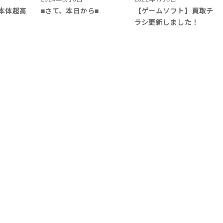
チ本体超高
■さて、本日から■
【ゲームソフト】買取チ
ラシ更新しました！