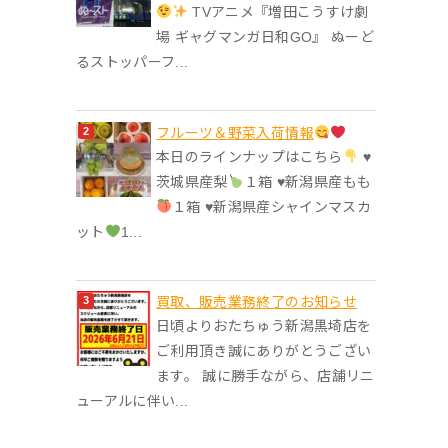
TVアニメ『増田こうすけ劇
場 ギャグマンガ日和GO』 ぬーど
るストッパーフ...
フルーツ＆野菜入荷情報
本日のラインナップはこちら
♥︎
茨城県産梨
１箱 ♥︎新潟県産もも
１箱 ♥︎新潟県産シャインマスカ
ット
1...
買取、販売業務終了のお知らせ
日頃よりおたちゅう新潟黒埼店を
ご利用頂き誠にありがとうござい
ます。 誠に勝手ながら、店舗リニ
ューアルに伴い...