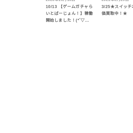
10/13 【ゲームガチャら
3/25★スイッ
いとばーじょん！】稼働
価買取中！★
開始しました！(*´▽…