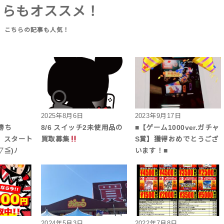
ちらもオススメ！
2025年8月6日
2023年9月17日
者勝ち
8/6 スイッチ2未使用品の
■【ゲーム1000ver.ガチャ
》スタート
買取募集
S賞】獲得おめでとうござ
≦)ﾉ
います！■
2024年5月3日
2022年7月8日