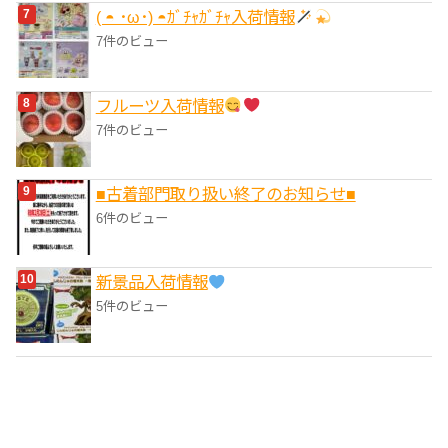
( ◓ ･ω･) ◓ｶﾞﾁｬｶﾞﾁｬ入荷情報
7件のビュー
フルーツ入荷情報
7件のビュー
■‎古着部門取り扱い終了のお知らせ■
6件のビュー
‎新景品入荷情報
5件のビュー