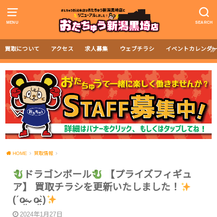
MENU
SEARCH
買取について
アクセス
求人募集
ウェブチラシ
イベントカレンダ
HOME
買取情報
ドラゴンボール
【プライズフィギュ
ア】 買取チラシを更新いたしました！
(ˊo̴̶̷̤⌄o̴̶̷̤ˋ)
2024年1月27日