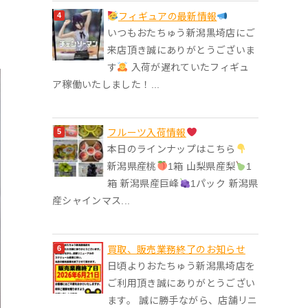
フィギュアの最新情報
いつもおたちゅう新潟黒埼店にご
来店頂き誠にありがとうございま
す
入荷が遅れていたフィギュ
ア稼働いたしました！...
フルーツ入荷情報
本日のラインナップはこちら
新潟県産桃
1箱 山梨県産梨
1
箱 新潟県産巨峰
1パック 新潟県
産シャインマス...
買取、販売業務終了のお知らせ
日頃よりおたちゅう新潟黒埼店を
ご利用頂き誠にありがとうござい
ます。 誠に勝手ながら、店舗リニ