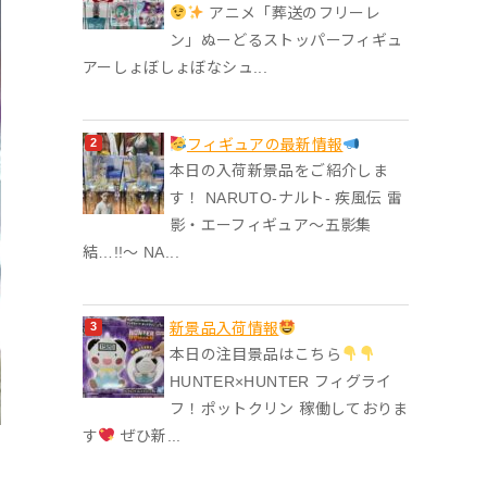
アニメ「葬送のフリーレ
ン」ぬーどるストッパーフィギュ
アーしょぼしょぼなシュ...
フィギュアの最新情報
本日の入荷新景品をご紹介しま
す！ NARUTO-ナルト- 疾風伝 雷
影・エーフィギュア～五影集
結…!!～ NA...
‎新景品入荷情報
本日の注目景品はこちら
HUNTER×HUNTER フィグライ
フ！ポットクリン 稼働しておりま
す
ぜひ新...