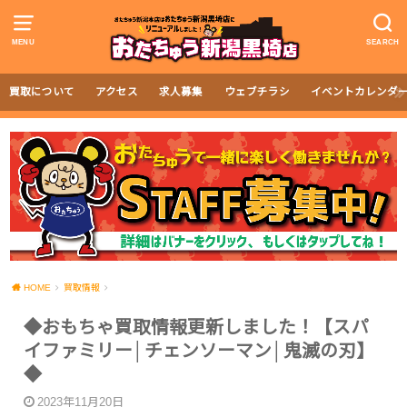
MENU
SEARCH
買取について
アクセス
求人募集
ウェブチラシ
イベントカレンダ
HOME
買取情報
◆おもちゃ買取情報更新しました！【スパ
イファミリー│チェンソーマン│鬼滅の刃】
◆
2023年11月20日