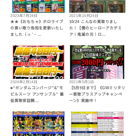
2023年7月19日
2021年10月24日
★★《おもちゃ》ホロライブ
10/24 こんなの買取りまし
の買い取り告知を更新いたし
た！【僕のヒーローアカデミ
ました（っ ' ᵕ …
ア｜鬼滅の刃｜ロ…
2024年2月14日
2021年5月1日
■“ガンダムコンバージ”&”モ
【5月9日まで】《GWミリタリ
ビルスーツ アンサンブル” 最
ー買取プラスアップキャンペ
低買取保証開…
ーン》実施中！