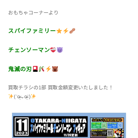
おもちゃコーナーより
スパイファミリー
チェンソーマン
鬼滅の刃
買取チラシの1部 買取金額変更いたしました！
(ˊo̴̶̷̤⌄o̴̶̷̤ˋ)