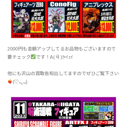
2000円も金額アップしてるお品物もございますので
要チェック
です！ᕕ( ᐛ )ᕗｲｪｲ
他にも沢山の買取告知出してますのでぜひご覧下さい
(♡ᴗ͈ˬᴗ͈)