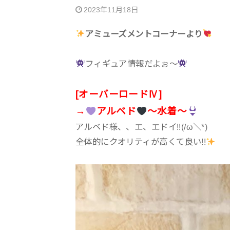
2023年11月18日
‪アミューズメントコーナーより
フィギュア情報だよぉ〜
[オーバーロードⅣ]
→
アルベド
〜水着〜
アルベド様、、エ、エドイ!!(/ω＼*)
全体的にクオリティが高くて良い!!