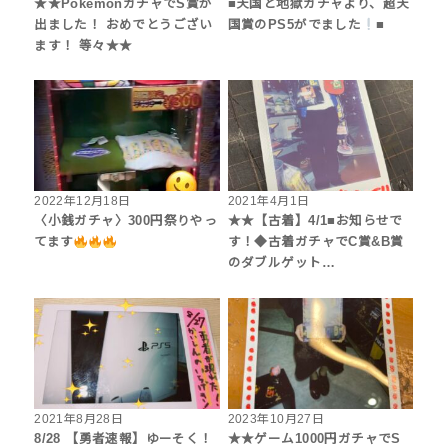
★★PokemonガチャでS賞が
■天国と地獄ガチャより、超天
出ました！ おめでとうござい
国賞のPS5がでました
■
ます！ 等々★★
2022年12月18日
2021年4月1日
〈小銭ガチャ〉300円祭りやっ
★★【古着】4/1■お知らせで
てます
す！◆古着ガチャでC賞&B賞
のダブルゲット…
2021年8月28日
2023年10月27日
8/28 【勇者速報】ゆーそく！
★★ゲーム1000円ガチャでS