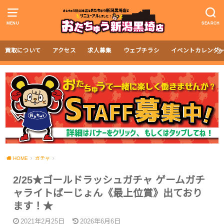
MENU
SEARCH
買取について
アクセス
求人募集
ウェブチラシ
イベントカレンダ
HOME
ガチャ
2/25★ゴールドラッシュガチャ ゲームガチ
ャライトばーじょん《最上位賞》出ており
ます！★
2021年2月25日
2026年6月6日