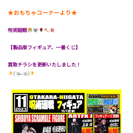
★おもちゃコーナーより★
呪術廻戦
【製品版フィギュア、一番くじ】
買取チラシを更新いたしました！
(ˊo̴̶̷̤⌄o̴̶̷̤ˋ)