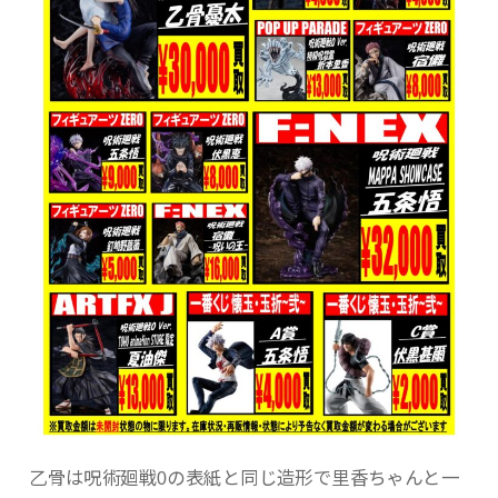
乙骨は呪術廻戦0の表紙と同じ造形で里香ちゃんと一