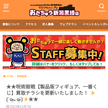
MENU
SEARCH
買取について
アクセス
求人募集
ウェブチラシ
イベントカレンダ
HOME
買取情報
★★呪術廻戦【製品版フィギュア、一番く
じ】買取チラシを更新いたしました！
(ˊo̴̶̷̤⌄o̴̶̷̤ˋ)
★★
2023年11月7日