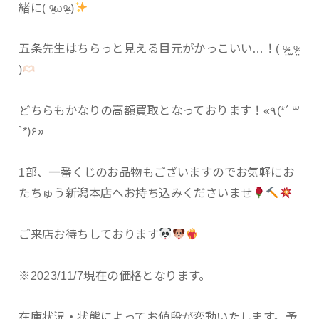
緒に( ᵒ̴̷͈ωᵒ̴̶̷͈ )
五条先生はちらっと見える目元がかっこいい…！( ᵒ̴̶̷̤‧̫ ᵒ̴̶̷̤
)
どちらもかなりの高額買取となっております！«٩(*´ ꒳
`*)۶»
1部、一番くじのお品物もございますのでお気軽にお
たちゅう新潟本店へお持ち込みくださいませ
ご来店お待ちしております
※2023/11/7現在の価格となります。
在庫状況・状態によってお値段が変動いたします。予