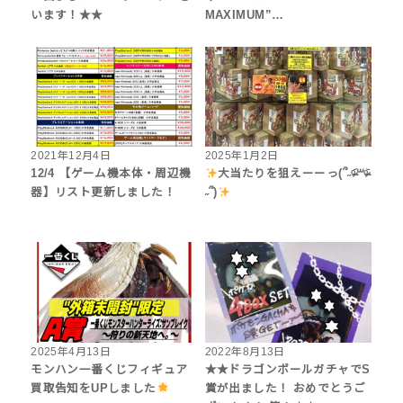
います！★★
MAXIMUM”…
2021年12月4日
2025年1月2日
12/4 【ゲーム機本体・周辺機
大当たりを狙えーーっ(՞˶ᵒ̴̶̷᷄꒳ᵒ̴̶̷᷅
器】リスト更新しました！
˶՞)
2025年4月13日
2022年8月13日
モンハン一番くじフィギュア
★★ドラゴンボールガチャでS
買取告知をUPしました
賞が出ました！ おめでとうご