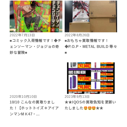
2022年7月13日
2022年8月26日
■コミック入荷情報です！◆チ
■おもちゃ買取情報です！
ェンソーマン・ジョジョの奇
◆P.O.P・METAL BUILD 等々
妙な冒険■
■
2020年10月10日
2023年9月13日
10/10 こんなの買取りまし
★★IQOSの買取告知を更新い
た！【ホットトイズ＊アイア
たしました
★★
ンマンMＫ47・…