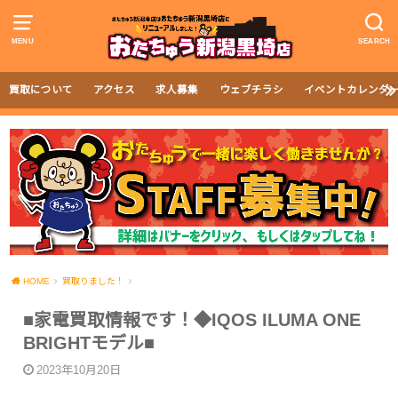
MENU
SEARCH
買取について
アクセス
求人募集
ウェブチラシ
イベントカレンダ
HOME
買取りました！
■家電買取情報です！◆IQOS ILUMA ONE
BRIGHTモデル■
2023年10月20日