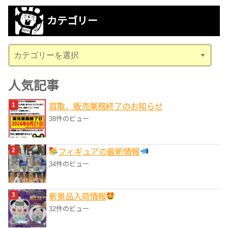
カ
カテゴリー
イ
ブ
カ
テ
ゴ
人気記事
リ
買取、販売業務終了のお知らせ
ー
38件のビュー
フィギュアの最新情報
34件のビュー
‎新景品入荷情報
32件のビュー