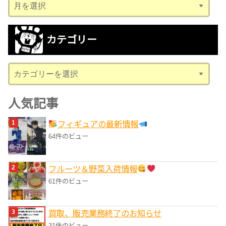
ア
ー
カ
カテゴリー
イ
ブ
カ
テ
ゴ
人気記事
リ
フィギュアの最新情報
ー
64件のビュー
フルーツ＆野菜入荷情報
61件のビュー
買取、販売業務終了のお知らせ
31件のビュー