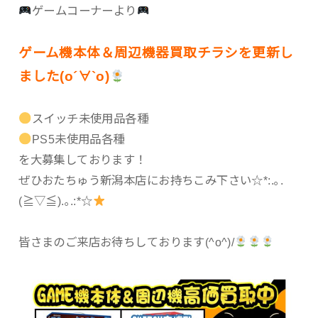
ゲームコーナーより
ゲーム機本体＆周辺機器買取チラシを更新し
ました(о´∀`о)
スイッチ未使用品各種
PS5未使用品各種
を大募集しております！
ぜひおたちゅう新潟本店にお持ちこみ下さい☆*:.｡.
(≧▽≦).｡.:*☆
皆さまのご来店お待ちしております(^o^)/