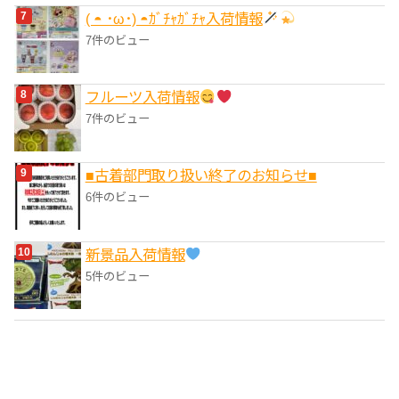
( ◓ ･ω･) ◓ｶﾞﾁｬｶﾞﾁｬ入荷情報
7件のビュー
フルーツ入荷情報
7件のビュー
■‎古着部門取り扱い終了のお知らせ■
6件のビュー
‎新景品入荷情報
5件のビュー