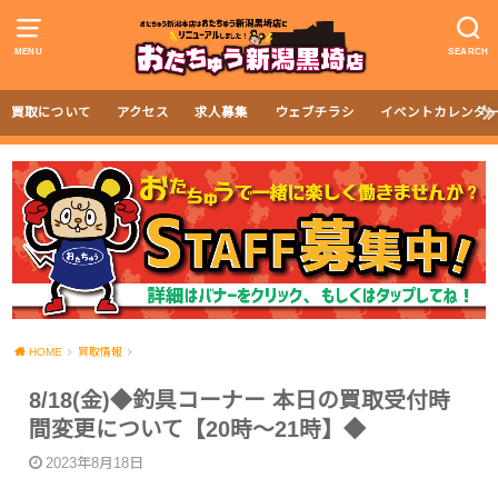
MENU
SEARCH
買取について
アクセス
求人募集
ウェブチラシ
イベントカレンダ
HOME
買取情報
8/18(金)◆釣具コーナー 本日の買取受付時
間変更について【20時～21時】◆
2023年8月18日