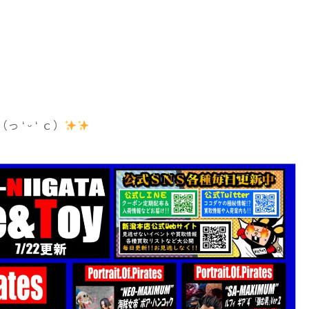
 ᵕ ‘ ｃ）