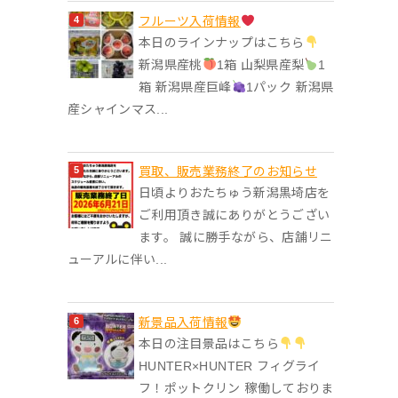
フルーツ入荷情報
本日のラインナップはこちら
新潟県産桃
1箱 山梨県産梨
1
箱 新潟県産巨峰
1パック 新潟県
産シャインマス...
買取、販売業務終了のお知らせ
日頃よりおたちゅう新潟黒埼店を
ご利用頂き誠にありがとうござい
ます。 誠に勝手ながら、店舗リニ
ューアルに伴い...
‎新景品入荷情報
本日の注目景品はこちら
HUNTER×HUNTER フィグライ
フ！ポットクリン 稼働しておりま