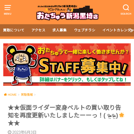
MENU
SEARCH
買取について
アクセス
求人募集
ウェブチラシ
イベントカレンダ
HOME
買取情報
★★仮面ライダー変身ベルトの買い取り告
知を再度更新いたしましたーーっ！( ᵒ̴̶̷̤-ᵒ̴̶̷̤ )
★★
2023年6月3日