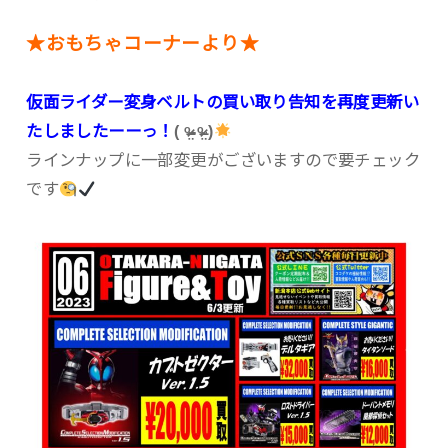
★おもちゃコーナーより★
仮面ライダー変身ベルトの買い取り告知を再度更新い
たしましたーーっ！
( ᵒ̴̶̷̤-ᵒ̴̶̷̤ )
ラインナップに一部変更がございますので要チェック
です