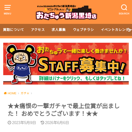
MENU
SEARCH
買取について
アクセス
求人募集
ウェブチラシ
イベントカレンダ
HOME
ガチャ
★★痛恨の一撃ガチャで最上位賞が出まし
た！ おめでとうございます！★★
2023年5月9日
2026年6月6日