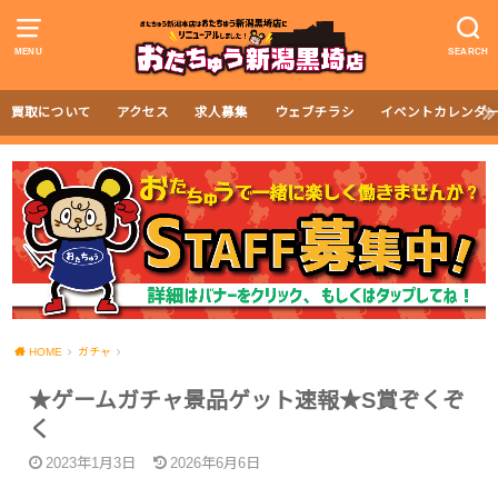
MENU
SEARCH
買取について
アクセス
求人募集
ウェブチラシ
イベントカレンダ
HOME
ガチャ
★ゲームガチャ景品ゲット速報★S賞ぞくぞ
く
2023年1月3日
2026年6月6日