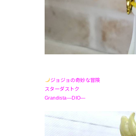
ジョジョの奇妙な冒険
スターダストク
Grandista―DIO―