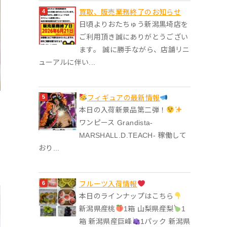
買取、販売業務終了のお知らせ
日頃よりおたちゅう新潟黒埼店を
ご利用頂き誠にありがとうござい
ます。 誠に勝手ながら、店舗リニ
ューアルに伴い...
フィギュアの最新情報
本日の入荷新景品第二弾！
ワンピース Grandista-
MARSHALL.D.TEACH- 稼働して
おり...
フルーツ入荷情報
本日のラインナップはこちら
新潟県産桃
1箱 山梨県産梨
1
箱 新潟県産巨峰
1パック 新潟県