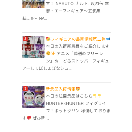
す！ NARUTO-ナルト- 疾風伝 雷
影・エーフィギュア～五影集
結…!!～ NA...
フィギュアの最新情報第二弾
本日の入荷新景品をご紹介します
アニメ「葬送のフリーレ
ン」ぬーどるストッパーフィギュ
アーしょぼしょぼなシュ...
‎新景品入荷情報
本日の注目景品はこちら
HUNTER×HUNTER フィグライ
フ！ポットクリン 稼働しておりま
す
ぜひ新...