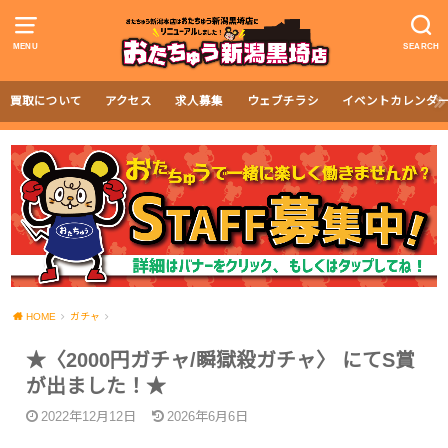
MENU
SEARCH
買取について
アクセス
求人募集
ウェブチラシ
イベントカレンダ
HOME
ガチャ
★〈2000円ガチャ/瞬獄殺ガチャ〉 にてS賞
が出ました！★
2022年12月12日
2026年6月6日