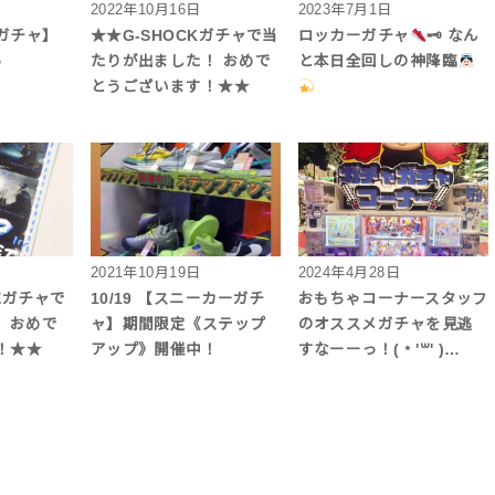
2022年10月16日
2023年7月1日
ガチャ】
★★G-SHOCKガチャで当
ロッカーガチャ
🗝 なん
♪
たりが出ました！ おめで
と本日全回しの神降臨
とうございます！★★
2021年10月19日
2024年4月28日
CEガチャで
10/19 【スニーカーガチ
おもちゃコーナースタッフ
 おめで
ャ】期間限定《ステップ
のオススメガチャを見逃
！★★
アップ》開催中！
すなーーっ！(﹡'꒳' )…