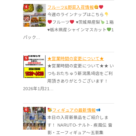
フルーツ&野菜入荷情報
今週のラインナップはこちら
フルーツ
♥︎茨城県産梨
１箱
♥︎栃木県産シャインマスカット
1
パック...
★営業時間の変更について★
★営業時間の変更について★★ い
つもおたちゅう新潟黒埼店をご利
用頂きありがとうございます！
2026年1月21...
フィギュアの最新情報
本日の入荷新景品をご紹介しま
す！ NARUTO-ナルト- 疾風伝 雷
影・エーフィギュア～五影集