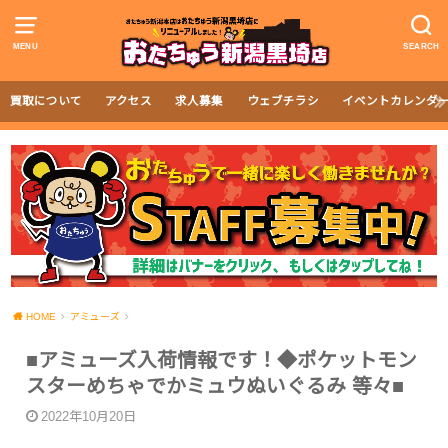
MENU
SEARCH
買取について
アクセス
求人募集
ウェブチラシ
イベントカレンダ
HOME
アミューズ
■アミューズ入荷情報です！◆ポケットモン
スターめちゃでかミュウぬいぐるみ 等々■
2022年10月20日