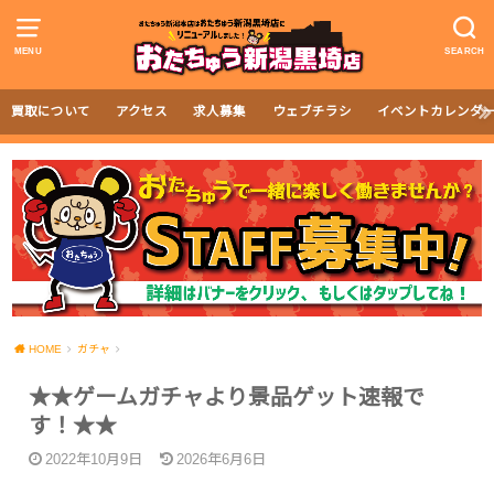
MENU
SEARCH
買取について
アクセス
求人募集
ウェブチラシ
イベントカレンダ
HOME
ガチャ
★★ゲームガチャより景品ゲット速報で
す！★★
2022年10月9日
2026年6月6日