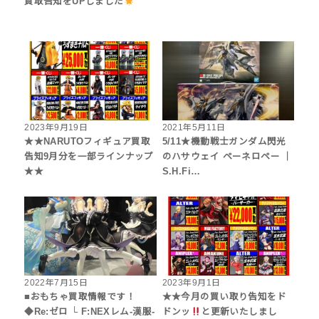
買取告知をUPしました
2023年9月19日
2021年5月11日
★★NARUTOフィギュア買取
5/11★機動戦士ガンダム閃光
告知9月分を一部ラインナップ
のハサウェイ ペーネロペー ｜
★★
S.H.Fi…
2022年7月15日
2023年9月1日
■おもちゃ買取情報です！
★★今月の買い取り告知をド
◆Re:ゼロ └ F:NEXレム-漢服-
ドンッ
と更新いたしまし