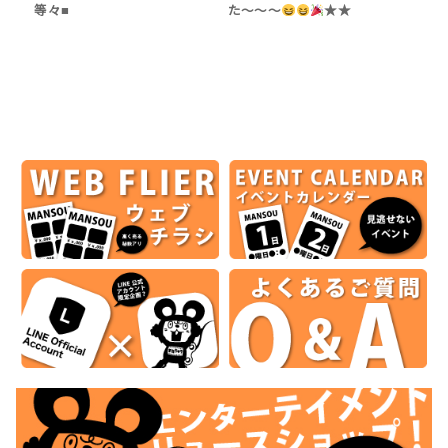
等々■
た〜〜〜
★★