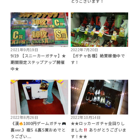
とうございます！
2021年9月19日
2022年7月20日
9/19 【スニーカーガチャ】★
【ガチャ各種】絶賛稼働中で
期間限定ステップアップ開催
す！
中★
2022年8月26日
2022年10月14日
《漢
1000円ゲームガチャ
★★ロッカーガチャ全回りし
裏ver.》極S &裏S賞おめでと
ました
ありがとうございま
うござい…
す！★★