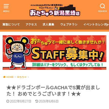
MENU
SEARCH
買取について
アクセス
求人募集
ウェブチラシ
イベントカレンダ
HOME
おもちゃ
★★ドラゴンボールGACHAでS賞が出まし
た！ おめでとうございます！★★
2022年8月27日
2026年6月6日