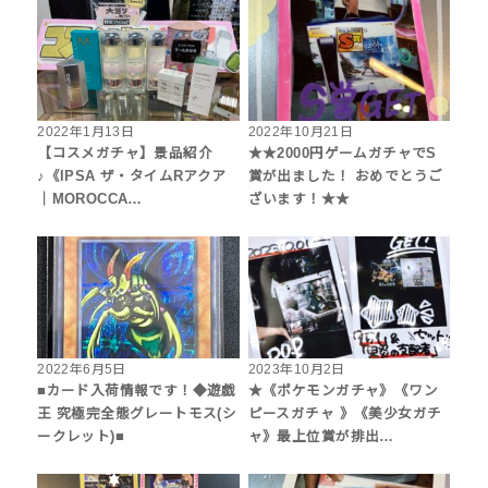
2022年1月13日
2022年10月21日
【コスメガチャ】景品紹介
★★2000円ゲームガチャでS
♪《IPSA ザ・タイムRアクア
賞が出ました！ おめでとうご
｜MOROCCA…
ざいます！★★
2022年6月5日
2023年10月2日
■カード入荷情報です！◆遊戯
★《ポケモンガチャ》《ワン
王 究極完全態グレートモス(シ
ピースガチャ 》《美少女ガチ
ークレット)■
ャ》最上位賞が排出…