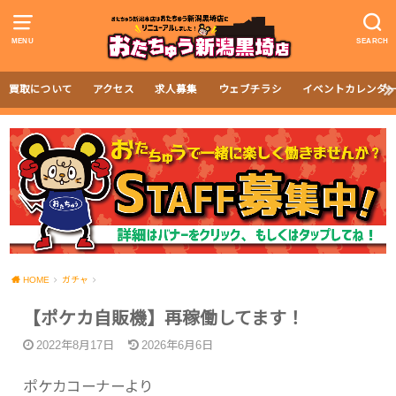
MENU
SEARCH
買取について
アクセス
求人募集
ウェブチラシ
イベントカレンダ
HOME
ガチャ
【ポケカ自販機】再稼働してます！
2022年8月17日
2026年6月6日
ポケカコーナーより