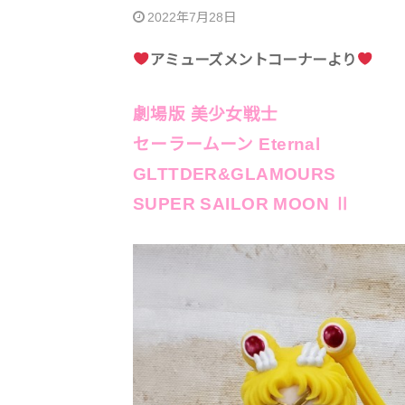
2022年7月28日
アミューズメントコーナーより
劇場版 美少女戦士
セーラームーン Eternal
GLTTDER&GLAMOURS
SUPER SAILOR MOON Ⅱ