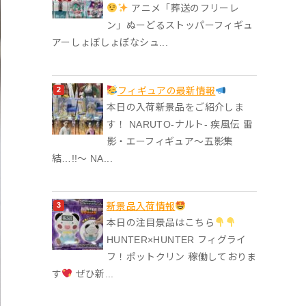
アニメ「葬送のフリーレ
ン」ぬーどるストッパーフィギュ
アーしょぼしょぼなシュ...
フィギュアの最新情報
本日の入荷新景品をご紹介しま
す！ NARUTO-ナルト- 疾風伝 雷
影・エーフィギュア～五影集
結…!!～ NA...
‎新景品入荷情報
本日の注目景品はこちら
HUNTER×HUNTER フィグライ
フ！ポットクリン 稼働しておりま
す
ぜひ新...