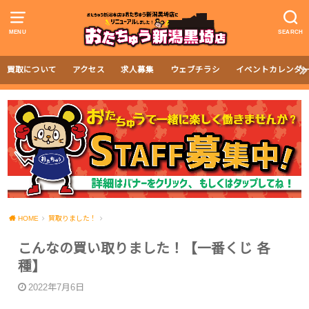
MENU
SEARCH
買取について
アクセス
求人募集
ウェブチラシ
イベントカレンダ
HOME
買取りました！
こんなの買い取りました！【一番くじ 各
種】
2022年7月6日