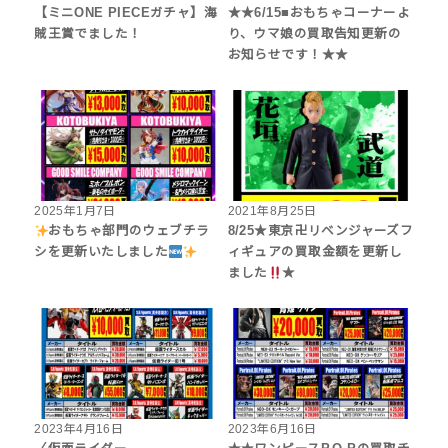
【ミニONE PIECEガチャ】海
★★6/15■おもちゃコーナーよ
賊王賞でました！
り、ウマ娘の買取告知更新の
お知らせです！★★
2025年1月7日
2021年8月25日
おもちゃ部門のウェブチラ
8/25★東京卍リベンジャーズフ
シを更新いたしました
ィギュアの買取金額を更新し
ました
★
2023年4月16日
2023年6月16日