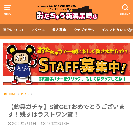
MENU
SEARCH
買取について
アクセス
求人募集
ウェブチラシ
イベントカレンダ
HOME
ガチャ
【釣具ガチャ】S賞GETおめでとうございま
す！残すはラストワン賞！
2022年7月4日
2026年6月6日