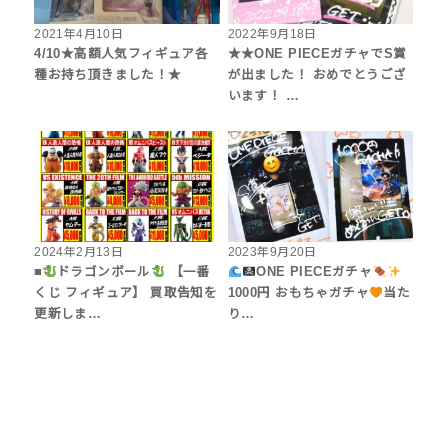
2021年4月10日
2022年9月18日
4/10★高額人気フィギュア各
★★ONE PIECEガチャでS賞
種お持ち頂きました！★
が出ました！ おめでとうござ
います！ …
2024年2月13日
2023年9月20日
■
ドラゴンボール
【一番
ONE PIECEガチャ
くじ フィギュア】 買取告知を
1000円 おもちゃガチャ
当た
更新しま…
り…