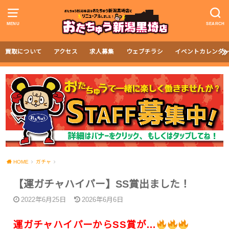
MENU
SEARCH
買取について
アクセス
求人募集
ウェブチラシ
イベントカレンダ
HOME
ガチャ
【運ガチャハイパー】SS賞出ました！
2022年6月25日
2026年6月6日
運ガチャハイパーからSS賞が…